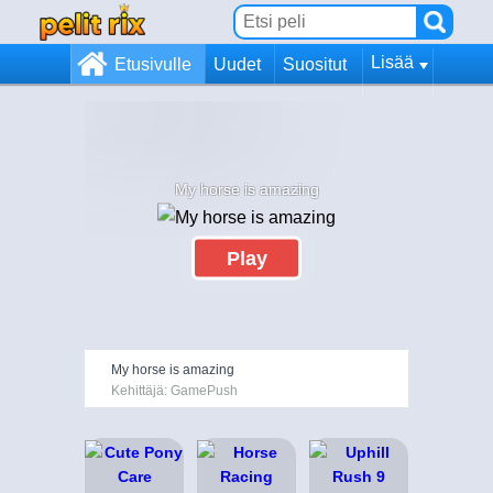
Lisää
Etusivulle
Uudet
Suositut
My horse is amazing
Play
My horse is amazing
Kehittäjä: GamePush