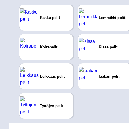
Kakku pelit
Lemmikki pelit
Koirapelit
Kissa pelit
Leikkaus pelit
lääkäri pelit
Tyttöjen pelit