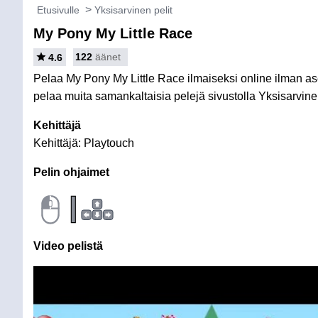
Etusivulle
Yksisarvinen pelit
My Pony My Little Race
122
äänet
4.6
Pelaa My Pony My Little Race ilmaiseksi online ilman ase
pelaa muita samankaltaisia pelejä sivustolla Yksisarvinen
Kehittäjä
Kehittäjä: Playtouch
Pelin ohjaimet
|
Video pelistä