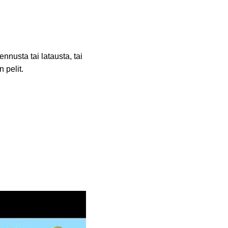
nnusta tai latausta, tai
 pelit.