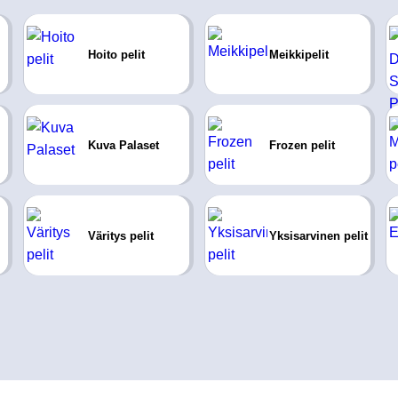
Hoito pelit
Meikkipelit
Kuva Palaset
Frozen pelit
Väritys pelit
Yksisarvinen pelit