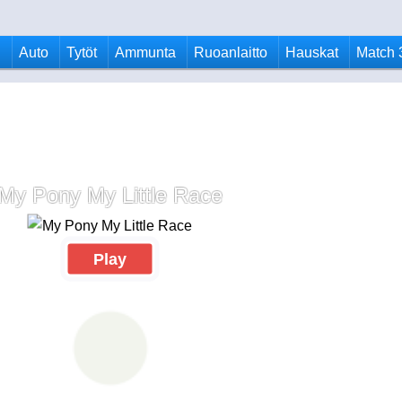
u
Auto
Tytöt
Ammunta
Ruoanlaitto
Hauskat
Match 
My Pony My Little Race
Play