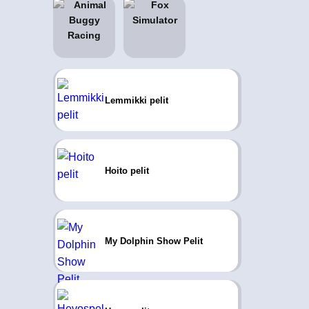
Lemmikki pelit
Hoito pelit
My Dolphin Show Pelit