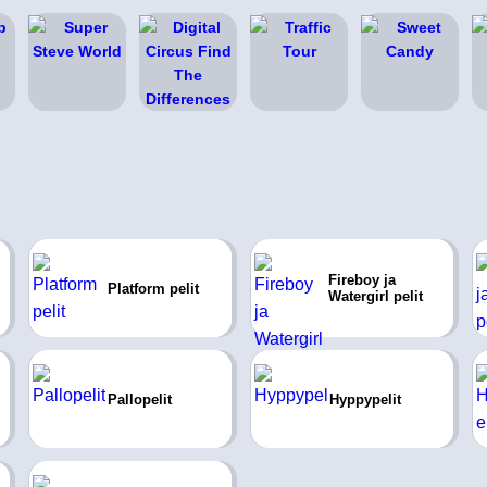
Fireboy ja
Platform pelit
Watergirl pelit
Pallopelit
Hyppypelit