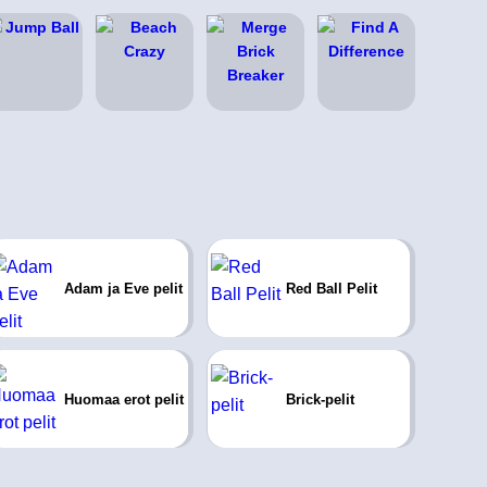
Adam ja Eve pelit
Red Ball Pelit
Huomaa erot pelit
Brick-pelit