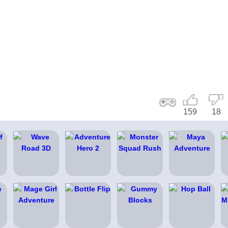
159
18