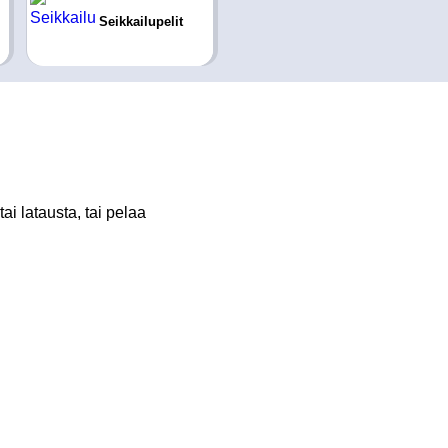
Seikkailupelit
i latausta, tai pelaa