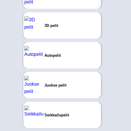
3D pelit
Autopelit
Juokse pelit
Seikkailupelit