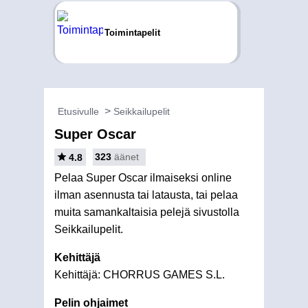
Toimintapelit
Etusivulle
Seikkailupelit
Super Oscar
323
äänet
4.8
Pelaa Super Oscar ilmaiseksi online
ilman asennusta tai latausta, tai pelaa
muita samankaltaisia pelejä sivustolla
Seikkailupelit.
Kehittäjä
Kehittäjä: CHORRUS GAMES S.L.
Pelin ohjaimet