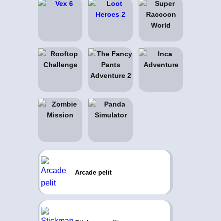
Arcade pelit