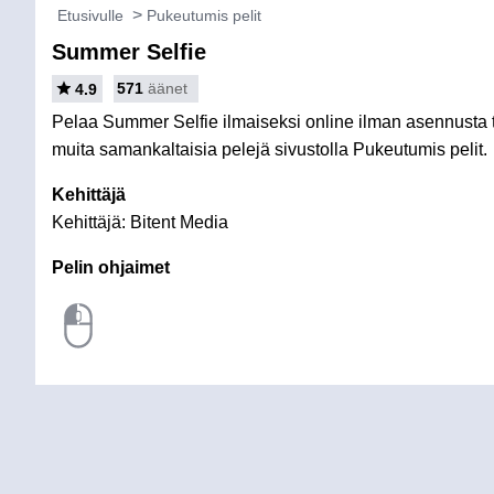
Etusivulle
Pukeutumis pelit
Summer Selfie
571
äänet
4.9
Pelaa Summer Selfie ilmaiseksi online ilman asennusta ta
muita samankaltaisia pelejä sivustolla Pukeutumis pelit.
Kehittäjä
Kehittäjä: Bitent Media
Pelin ohjaimet