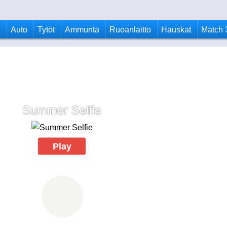
u
Auto
Tytöt
Ammunta
Ruoanlaitto
Hauskat
Match 
Summer Selfie
Play