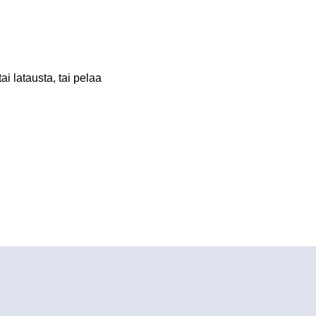
i latausta, tai pelaa