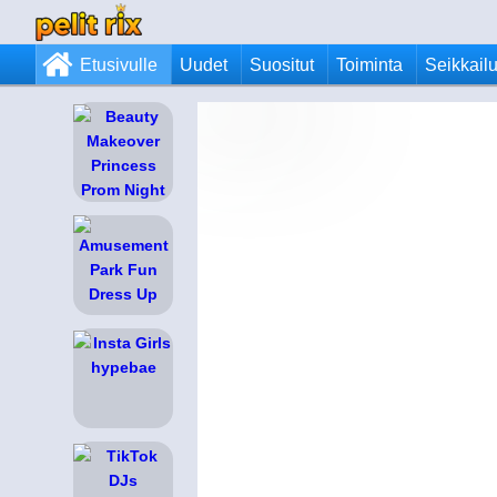
Etusivulle
Uudet
Suositut
Toiminta
Seikkail