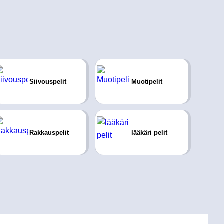
Siivouspelit
Muotipelit
Rakkauspelit
lääkäri pelit