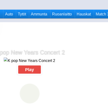
u
Auto
Tytöt
Ammunta
Ruoanlaitto
Hauskat
Match 
pop New Years Concert 2
Play