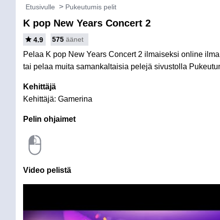
Etusivulle
Pukeutumis pelit
K pop New Years Concert 2
575
äänet
4.9
Pelaa K pop New Years Concert 2 ilmaiseksi online ilman
tai pelaa muita samankaltaisia pelejä sivustolla Pukeutum
Kehittäjä
Kehittäjä: Gamerina
Pelin ohjaimet
Video pelistä