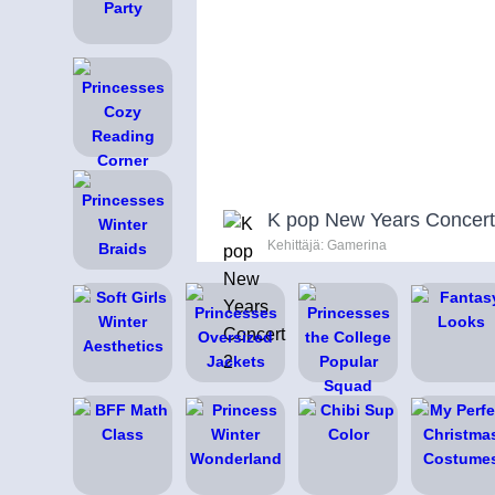
K pop New Years Concert
Kehittäjä: Gamerina