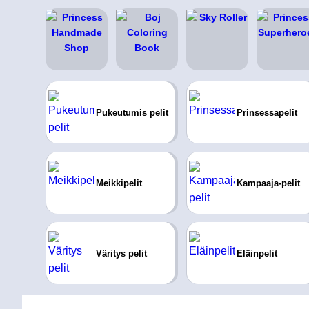
Pukeutumis pelit
Prinsessapelit
Meikkipelit
Kampaaja-pelit
Väritys pelit
Eläinpelit