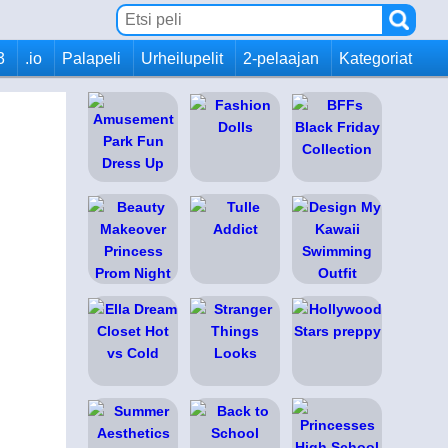
3
.io
Palapeli
Urheilupelit
2-pelaajan
Kategoriat