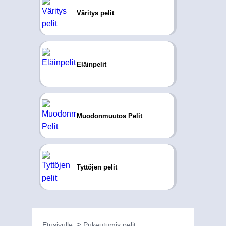
Väritys pelit
Eläinpelit
Muodonmuutos Pelit
Tyttöjen pelit
Etusivulle
Pukeutumis pelit