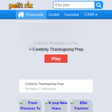
Lisää
Etusivulle
Uudet
Suositut
Celebrity Thanksgiving Prep
Play
Celebrity Thanksgiving Prep
Kehittäjä: Cutedressup