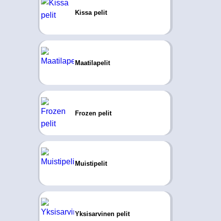
Kissa pelit
Maatilapelit
Frozen pelit
Muistipelit
Yksisarvinen pelit