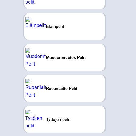
Eläinpelit
Muodonmuutos Pelit
Ruoanlaitto Pelit
Tyttöjen pelit