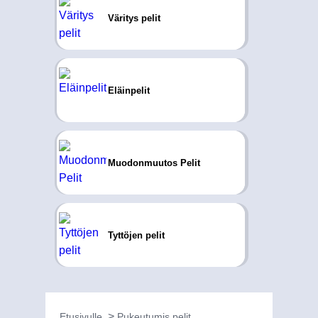
Väritys pelit
Eläinpelit
Muodonmuutos Pelit
Tyttöjen pelit
Etusivulle
Pukeutumis pelit