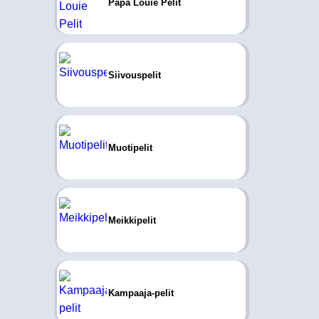
Papa Louie Pelit
Siivouspelit
Muotipelit
Meikkipelit
Kampaaja-pelit