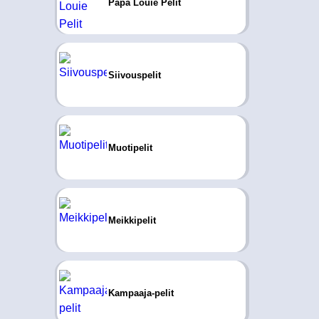
Papa Louie Pelit
Siivouspelit
Muotipelit
Meikkipelit
Kampaaja-pelit