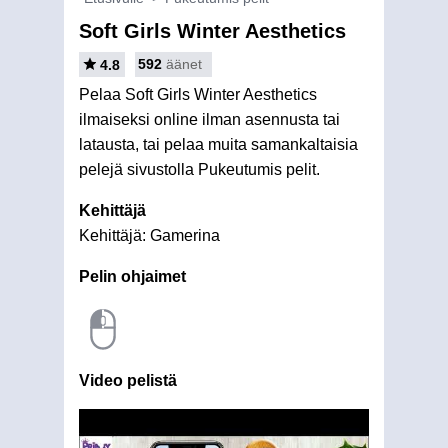
Soft Girls Winter Aesthetics
592
äänet
4.8
Pelaa Soft Girls Winter Aesthetics
ilmaiseksi online ilman asennusta tai
latausta, tai pelaa muita samankaltaisia
pelejä sivustolla Pukeutumis pelit.
Kehittäjä
Kehittäjä: Gamerina
Pelin ohjaimet
Video pelistä