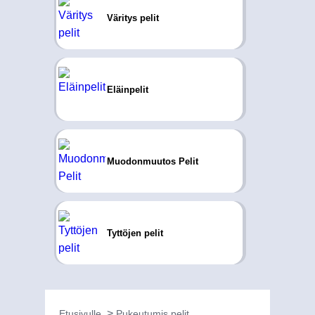
Väritys pelit
Eläinpelit
Muodonmuutos Pelit
Tyttöjen pelit
Etusivulle
Pukeutumis pelit