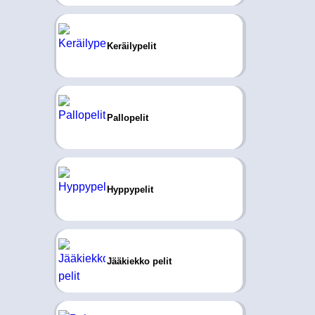
Keräilypelit
Pallopelit
Hyppypelit
Jääkiekko pelit