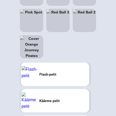
Flash-pelit
Käärme pelit