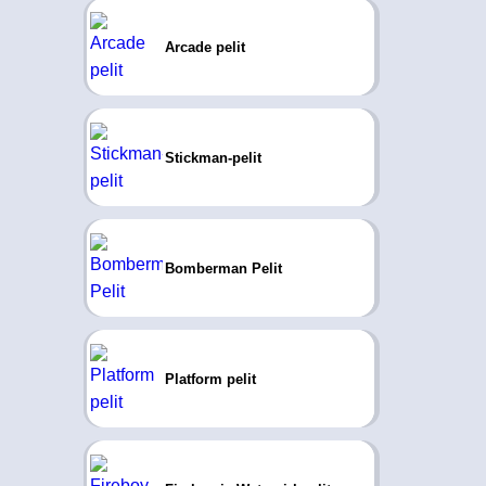
Arcade pelit
Stickman-pelit
Bomberman Pelit
Platform pelit