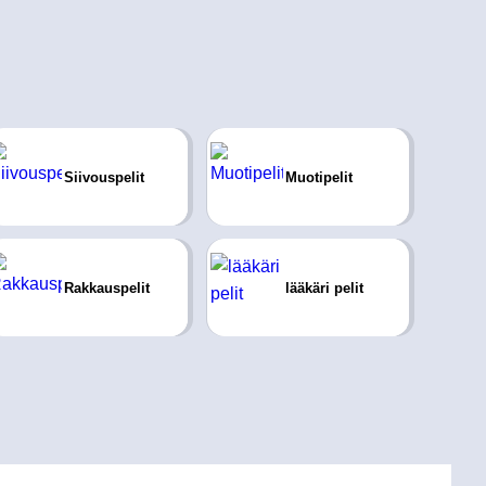
Siivouspelit
Muotipelit
Rakkauspelit
lääkäri pelit