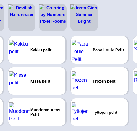
Kakku pelit
Papa Louie Pelit
Kissa pelit
Frozen pelit
Muodonmuutos
Tyttöjen pelit
Pelit