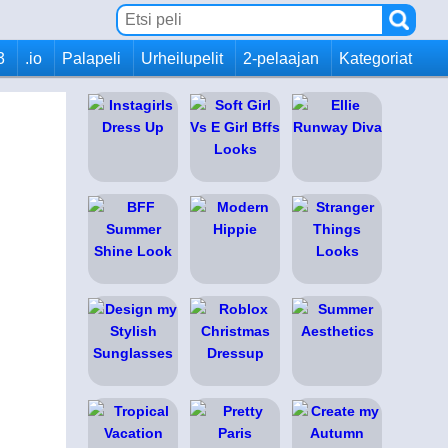
3
.io
Palapeli
Urheilupelit
2-pelaajan
Kategoriat