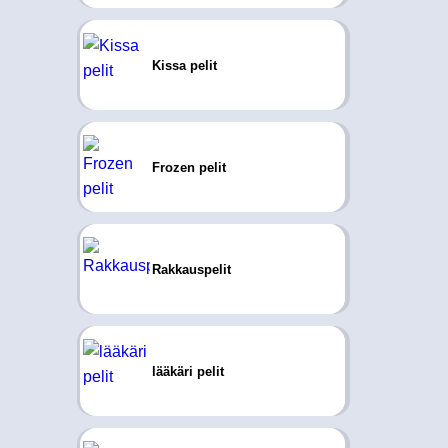
Kissa pelit
Frozen pelit
Rakkauspelit
lääkäri pelit