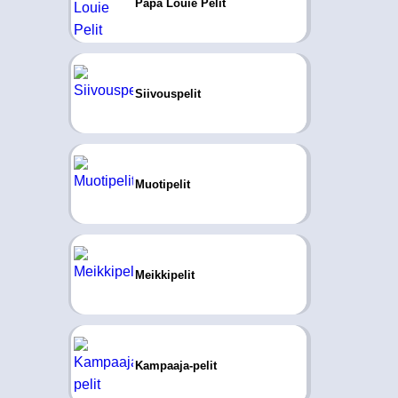
Papa Louie Pelit
Siivouspelit
Muotipelit
Meikkipelit
Kampaaja-pelit