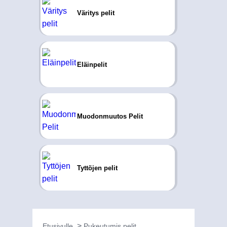
Väritys pelit
Eläinpelit
Muodonmuutos Pelit
Tyttöjen pelit
Etusivulle
Pukeutumis pelit