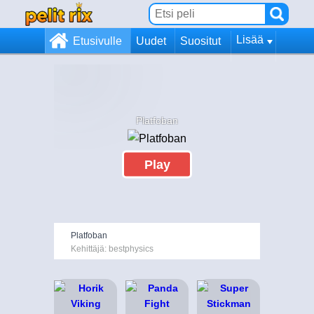
Lisää
Etusivulle
Uudet
Suositut
Platfoban
Play
Platfoban
Kehittäjä: bestphysics