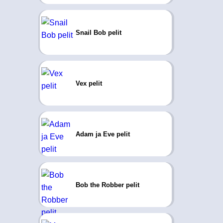
Snail Bob pelit
Vex pelit
Adam ja Eve pelit
Bob the Robber pelit