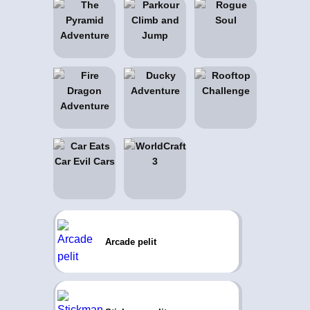
Arcade pelit