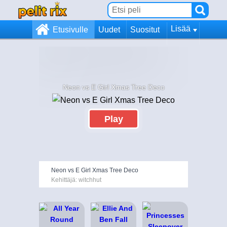
Lisää
Etusivulle
Uudet
Suositut
Neon vs E Girl Xmas Tree Deco
Play
Neon vs E Girl Xmas Tree Deco
Kehittäjä: witchhut