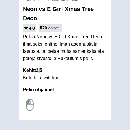
Neon vs E Girl Xmas Tree
Deco
579
äänet
4.8
Pelaa Neon vs E Girl Xmas Tree Deco
ilmaiseksi online ilman asennusta tai
latausta, tai pelaa muita samankaltaisia
pelejä sivustolla Pukeutumis pelit.
Kehittäjä
Kehittäjä: witchhut
Pelin ohjaimet