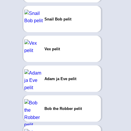
Snail Bob pelit
Vex pelit
Adam ja Eve pelit
Bob the Robber pelit