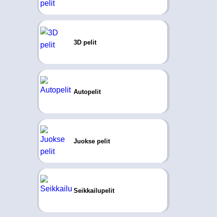
3D pelit
Autopelit
Juokse pelit
Seikkailupelit