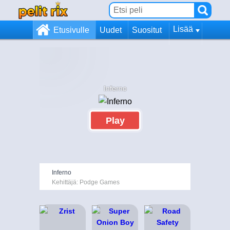
Lisää
Etusivulle
Uudet
Suositut
Inferno
Play
Inferno
Kehittäjä: Podge Games