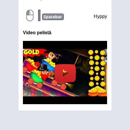
|
Spacebar
Hyppy
Video pelistä