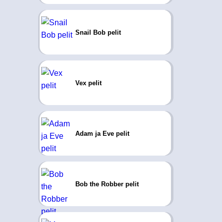
Snail Bob pelit
Vex pelit
Adam ja Eve pelit
Bob the Robber pelit