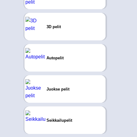
3D pelit
Autopelit
Juokse pelit
Seikkailupelit