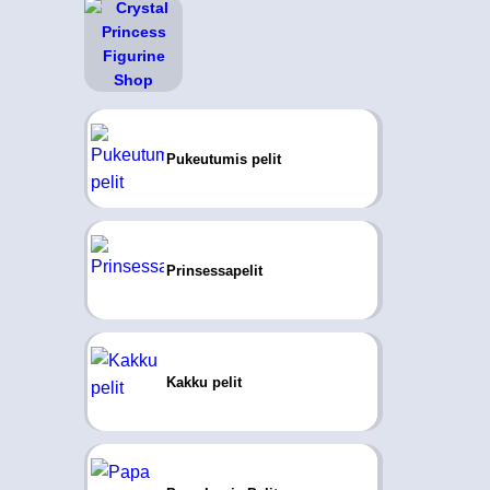
Pukeutumis pelit
Prinsessapelit
Kakku pelit