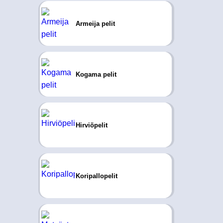
Armeija pelit
Kogama pelit
Hirviöpelit
Koripallopelit