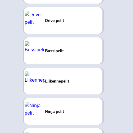
Drive-pelit
Bussipelit
Liikennepelit
Ninja pelit