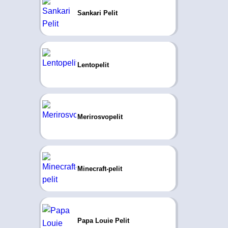
Sankari Pelit
Lentopelit
Merirosvopelit
Minecraft-pelit
Papa Louie Pelit