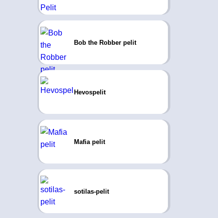
Bob the Robber pelit
Hevospelit
Mafia pelit
sotilas-pelit