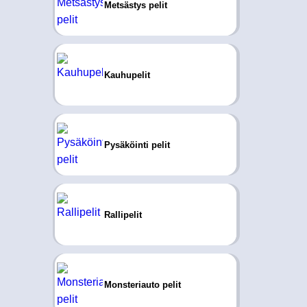
Metsästys pelit
Kauhupelit
Pysäköinti pelit
Rallipelit
Monsteriauto pelit