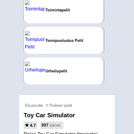
Toimintapelit
Tornipuolustus Pelit
Urheilupelit
Etusivulle
Poikien pelit
Toy Car Simulator
307
äänet
4.7