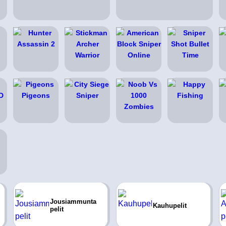
Jousiammunta
Kauhupelit
pelit