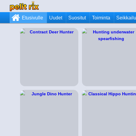
Etusivulle
Uudet
Suositut
Toiminta
Seikkail