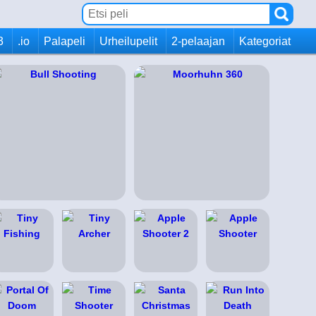
3
.io
Palapeli
Urheilupelit
2-pelaajan
Kategoriat