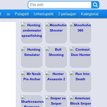
3
.io
Palapeli
Urheilupelit
2-pelaajan
Kategoriat