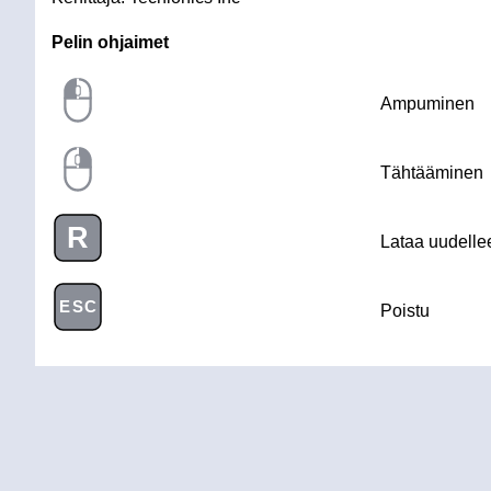
Pelin ohjaimet
Ampuminen
Tähtääminen
R
Lataa uudelle
ESC
Poistu