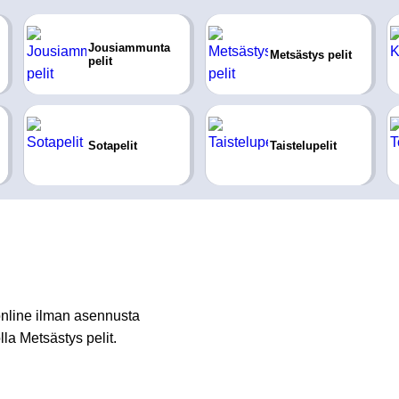
Jousiammunta
Metsästys pelit
pelit
Sotapelit
Taistelupelit
online ilman asennusta
lla Metsästys pelit.