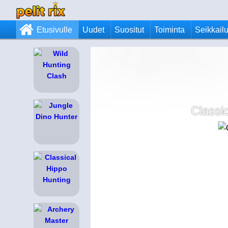
Etusivulle
Uudet
Suositut
Toiminta
Seikkail
Classi