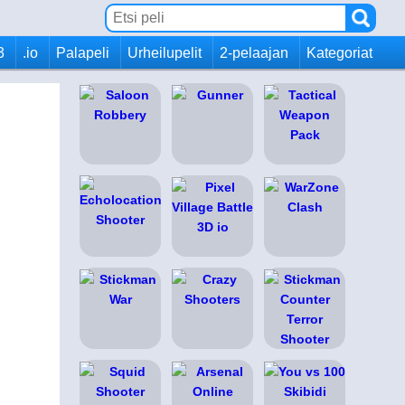
3
.io
Palapeli
Urheilupelit
2-pelaajan
Kategoriat