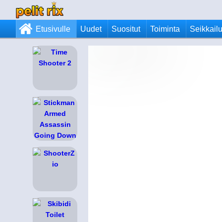
Etusivulle
Uudet
Suositut
Toiminta
Seikkail