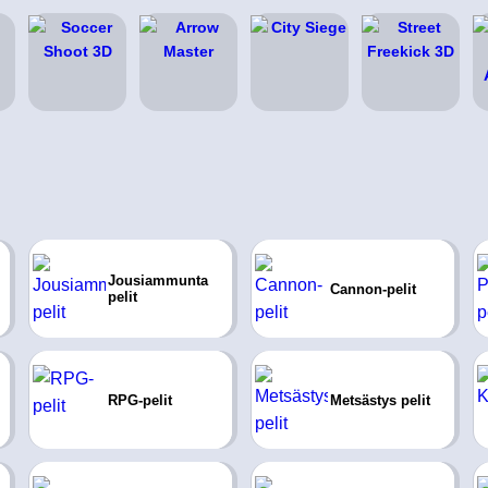
Jousiammunta
Cannon-pelit
pelit
RPG-pelit
Metsästys pelit