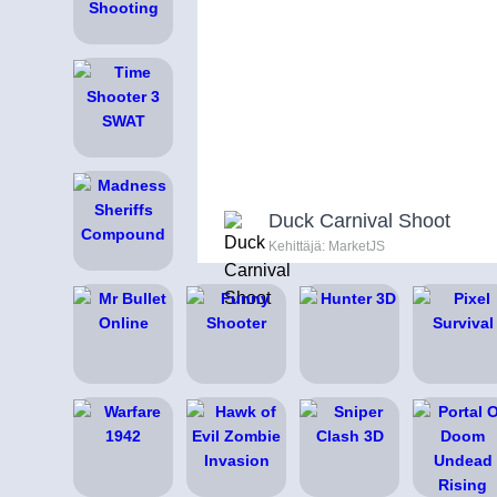
Duck Carnival Shoot
Kehittäjä: MarketJS