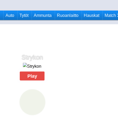
u
Auto
Tytöt
Ammunta
Ruoanlaitto
Hauskat
Match 
Strykon
Play