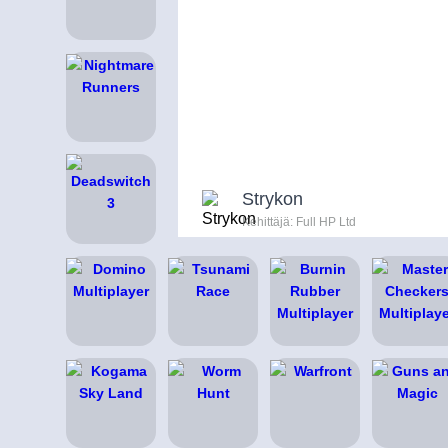
Strykon
Kehittäjä: Full HP Ltd