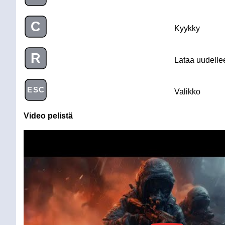
C
Kyykky
R
Lataa uudelle
ESC
Valikko
Video pelistä