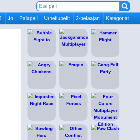
3
.io
Palapeli
Urheilupelit
2-pelaajan
Kategoriat