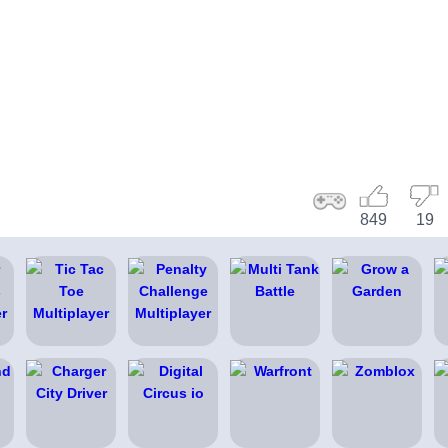
849
19