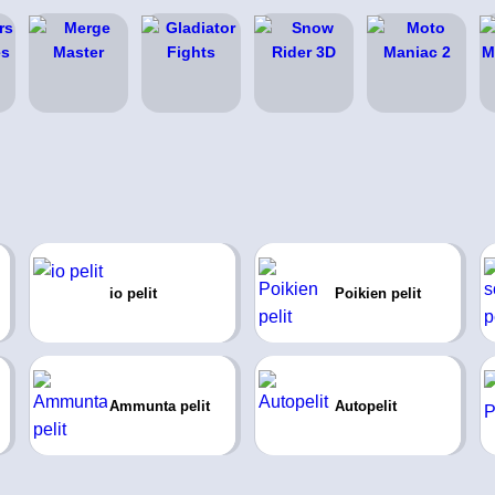
io pelit
Poikien pelit
Ammunta pelit
Autopelit