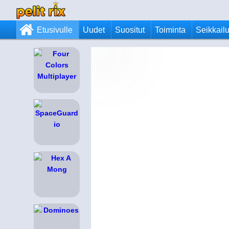
Etusivulle
Uudet
Suositut
Toiminta
Seikkail