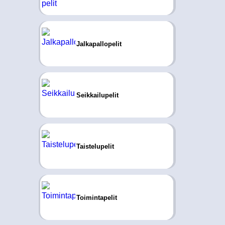
Jalkapallopelit
Seikkailupelit
Taistelupelit
Toimintapelit