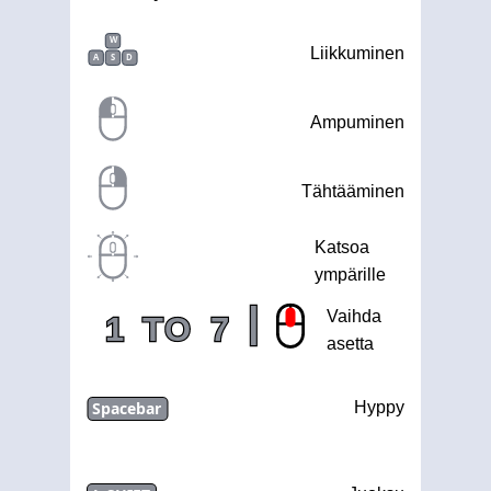
W
Liikkuminen
A
S
D
Ampuminen
Tähtääminen
Katsoa
ympärille
|
Vaihda
1
TO
7
asetta
Spacebar
Hyppy