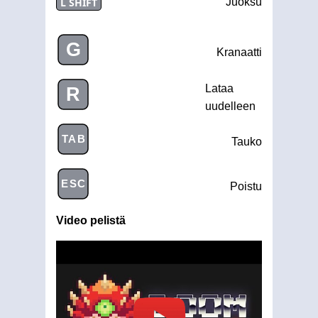
L SHIFT
Juoksu
G
Kranaatti
Lataa
R
uudelleen
TAB
Tauko
ESC
Poistu
Video pelistä