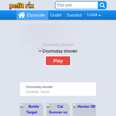
Lisää
Etusivulle
Uudet
Suositut
Doomsday shooter
Play
Doomsday shooter
Kehittäjä: OleAle