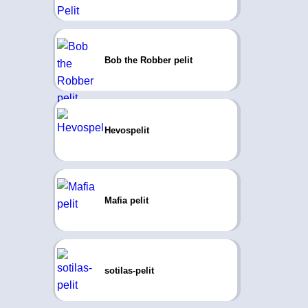
Bob the Robber pelit
Hevospelit
Mafia pelit
sotilas-pelit