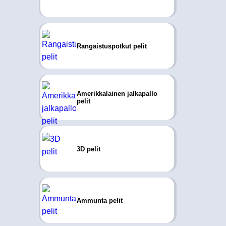
Rangaistuspotkut pelit
Amerikkalainen jalkapallo
pelit
3D pelit
Ammunta pelit