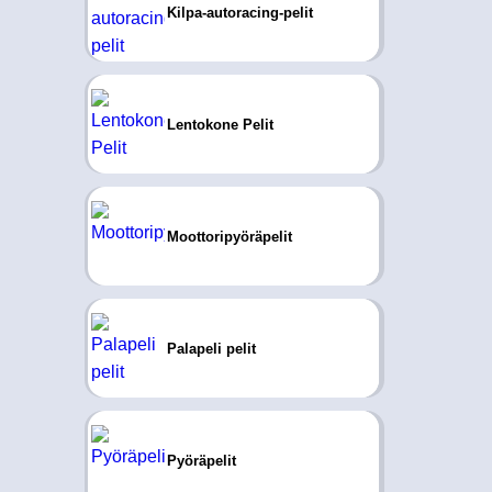
Kilpa-autoracing-pelit
Lentokone Pelit
Moottoripyöräpelit
Palapeli pelit
Pyöräpelit