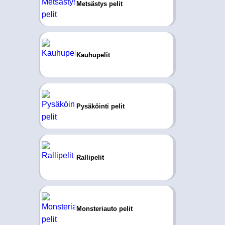
Metsästys pelit
Kauhupelit
Pysäköinti pelit
Rallipelit
Monsteriauto pelit