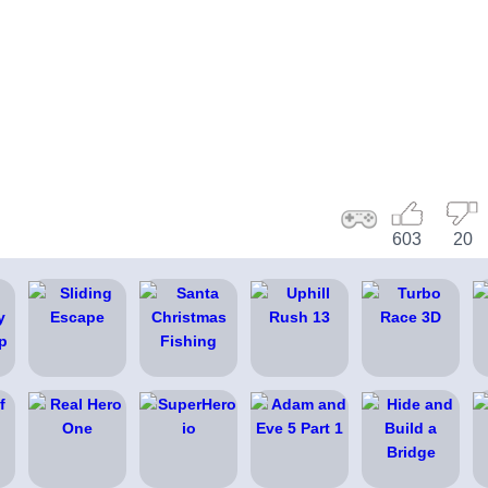
603
20