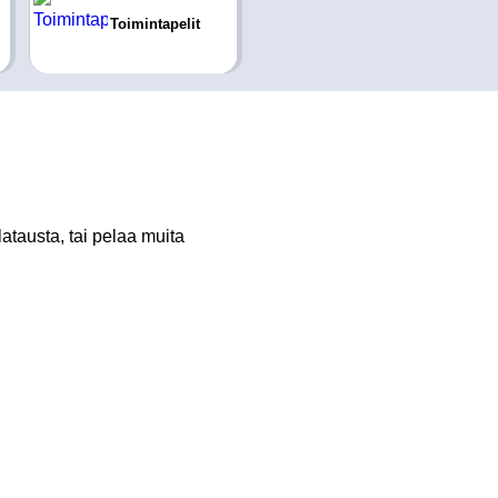
Toimintapelit
atausta, tai pelaa muita