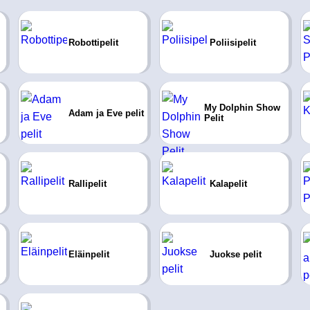
Robottipelit
Poliisipelit
My Dolphin Show
Adam ja Eve pelit
Pelit
Rallipelit
Kalapelit
Eläinpelit
Juokse pelit