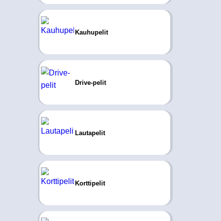
Kauhupelit
Drive-pelit
Lautapelit
Korttipelit