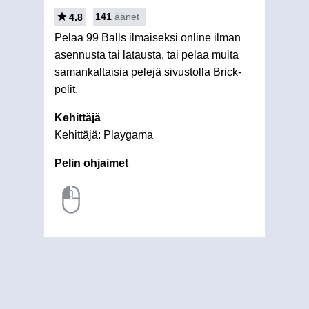
141
äänet
4.8
Pelaa 99 Balls ilmaiseksi online ilman
asennusta tai latausta, tai pelaa muita
samankaltaisia pelejä sivustolla Brick-
pelit.
Kehittäjä
Kehittäjä: Playgama
Pelin ohjaimet