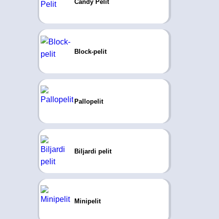
Candy Pelit
Block-pelit
Pallopelit
Biljardi pelit
Minipelit