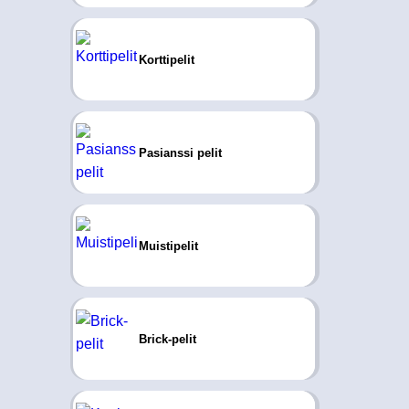
Korttipelit
Pasianssi pelit
Muistipelit
Brick-pelit