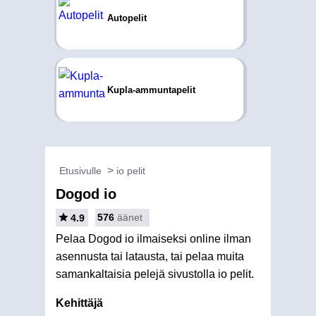
Autopelit
Kupla-ammuntapelit
Etusivulle
io pelit
Dogod io
576
äänet
4.9
Pelaa Dogod io ilmaiseksi online ilman
asennusta tai latausta, tai pelaa muita
samankaltaisia pelejä sivustolla io pelit.
Kehittäjä