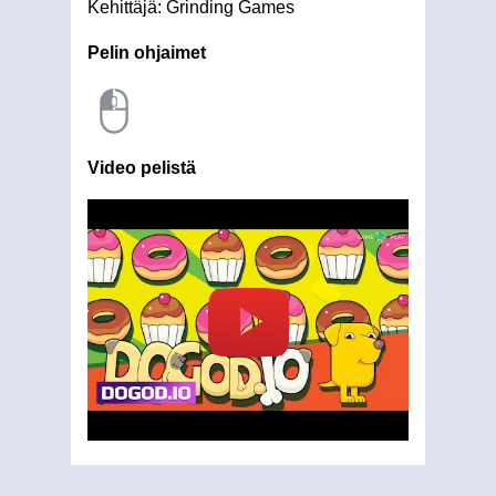
Kehittäjä: Grinding Games
Pelin ohjaimet
Video pelistä