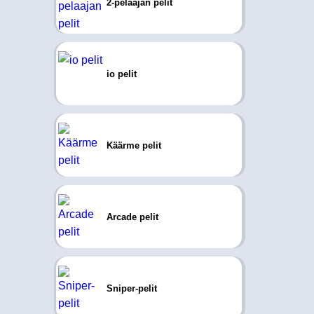
2-pelaajan pelit
io pelit
Käärme pelit
Arcade pelit
Sniper-pelit