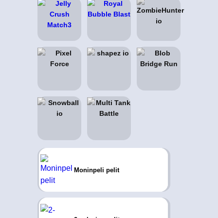
Moninpeli pelit