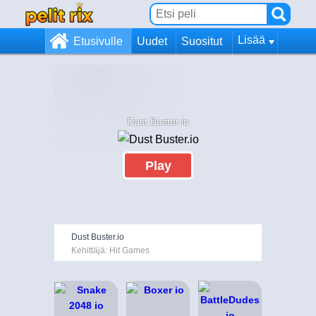
Lisää
Etusivulle
Uudet
Suositut
Dust Buster.io
Play
Dust Buster.io
Kehittäjä: Hit Games