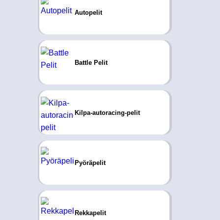
Autopelit
Battle Pelit
Kilpa-autoracing-pelit
Pyöräpelit
Rekkapelit