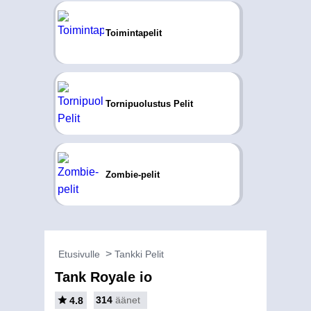
Toimintapelit
Tornipuolustus Pelit
Zombie-pelit
Etusivulle
Tankki Pelit
Tank Royale io
314
äänet
4.8