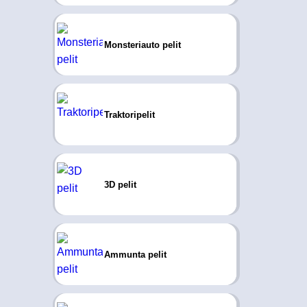
Monsteriauto pelit
Traktoripelit
3D pelit
Ammunta pelit