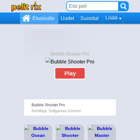
Lisää
Etusivulle
Uudet
Suositut
Bubble Shooter Pro
Play
Bubble Shooter Pro
Kehittäjä: Softgames-Azerion