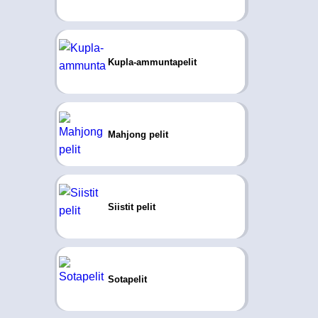
Kupla-ammuntapelit
Mahjong pelit
Siistit pelit
Sotapelit