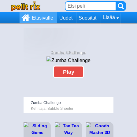
Lisää
Etusivulle
Uudet
Suositut
Zumba Challenge
Play
Zumba Challenge
Kehittäjä: Bubble Shooter