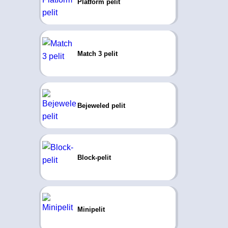
Platform pelit
Match 3 pelit
Bejeweled pelit
Block-pelit
Minipelit