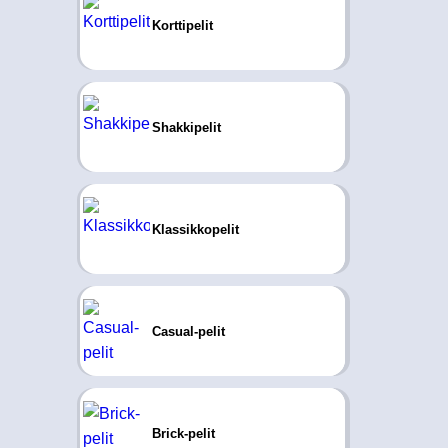
Korttipelit
Shakkipelit
Klassikkopelit
Casual-pelit
Brick-pelit