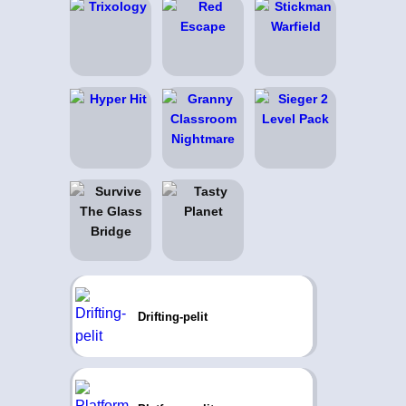
Drifting-pelit