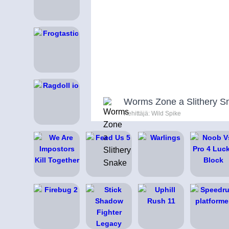
Worms Zone a Slithery S
Kehittäjä: Wild Spike