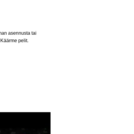
man asennusta tai
 Käärme pelit.