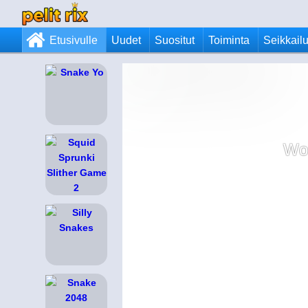
Etusivulle
Uudet
Suositut
Toiminta
Seikkail
Wor