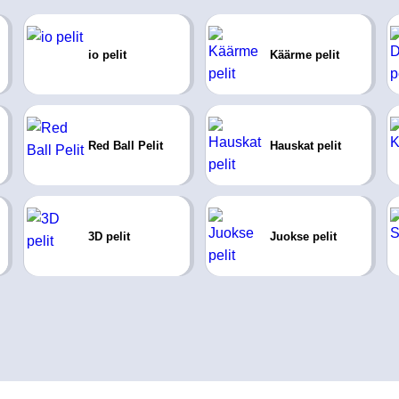
io pelit
Käärme pelit
Red Ball Pelit
Hauskat pelit
3D pelit
Juokse pelit