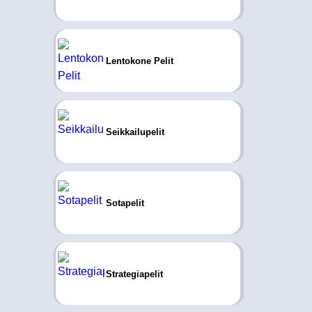
Lentokone Pelit
Seikkailupelit
Sotapelit
Strategiapelit