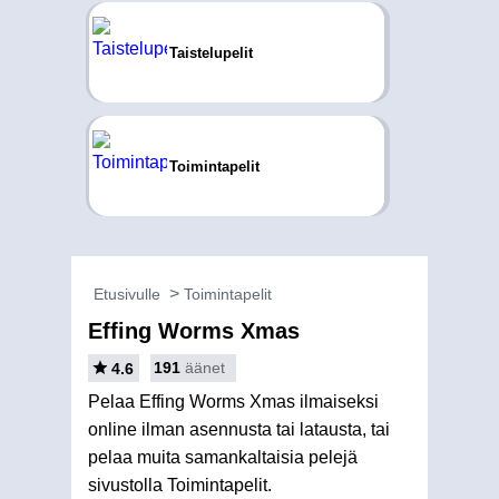
Taistelupelit
Toimintapelit
Etusivulle
Toimintapelit
Effing Worms Xmas
191
äänet
4.6
Pelaa Effing Worms Xmas ilmaiseksi
online ilman asennusta tai latausta, tai
pelaa muita samankaltaisia pelejä
sivustolla Toimintapelit.