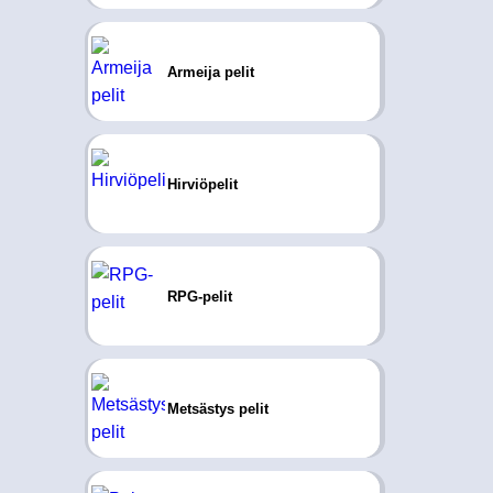
Armeija pelit
Hirviöpelit
RPG-pelit
Metsästys pelit