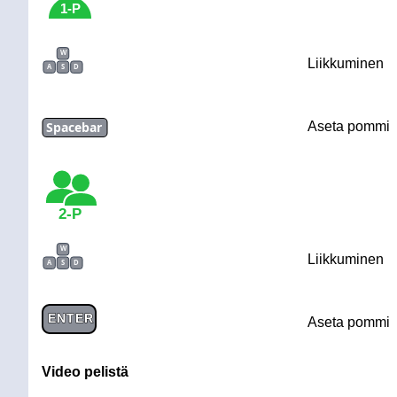
1-P
W
Liikkuminen
A
S
D
Spacebar
Aseta pommi
2-P
W
Liikkuminen
A
S
D
ENTER
Aseta pommi
Video pelistä