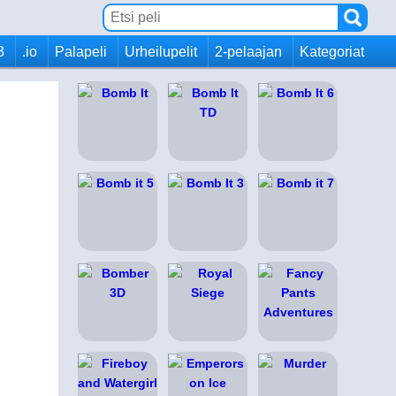
3
.io
Palapeli
Urheilupelit
2-pelaajan
Kategoriat