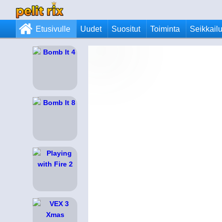
Etusivulle
Uudet
Suositut
Toiminta
Seikkail