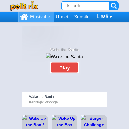
Lisää
Etusivulle
Uudet
Suositut
Wake the Santa
Play
Wake the Santa
Kehittäjä: Piponga