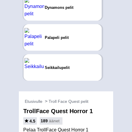
Dynamons pelit
Palapeli pelit
Seikkailupelit
Etusivulle
Troll Face Quest pelit
TrollFace Quest Horror 1
189
äänet
4.5
Pelaa TrollFace Quest Horror 1