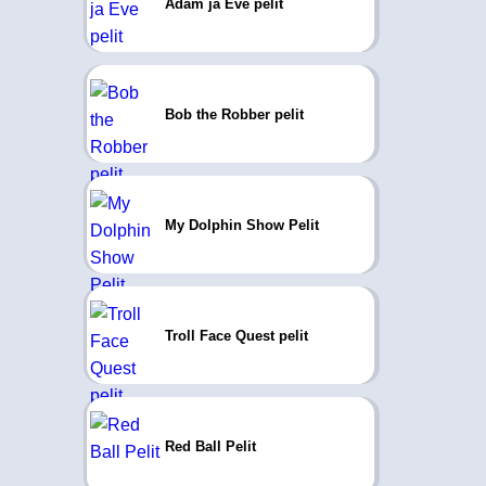
Adam ja Eve pelit
Bob the Robber pelit
My Dolphin Show Pelit
Troll Face Quest pelit
Red Ball Pelit