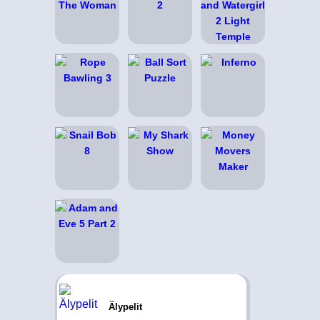
Älypelit