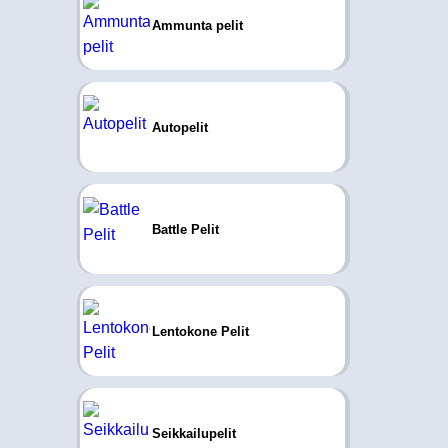
Ammunta pelit
Autopelit
Battle Pelit
Lentokone Pelit
Seikkailupelit