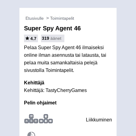
Etusivulle
Toimintapelit
Super Spy Agent 46
319
äänet
4.7
Pelaa Super Spy Agent 46 ilmaiseksi
online ilman asennusta tai latausta, tai
pelaa muita samankaltaisia pelejä
sivustolla Toimintapelit.
Kehittäjä
Kehittäjä: TastyCherryGames
Pelin ohjaimet
W
Liikkuminen
A
S
D