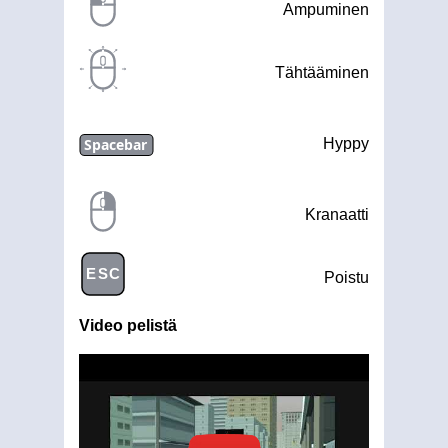
Ampuminen
Tähtääminen
Spacebar
Hyppy
Kranaatti
ESC
Poistu
Video pelistä