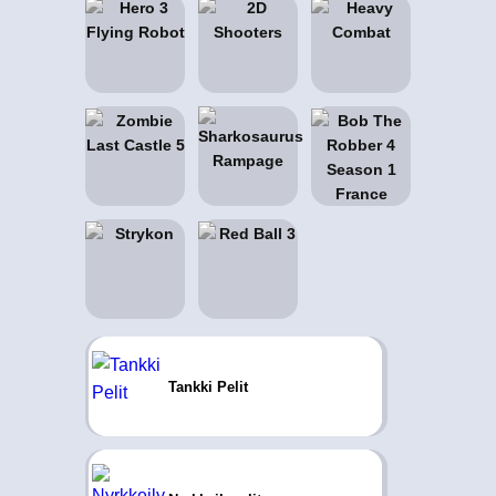
Tankki Pelit