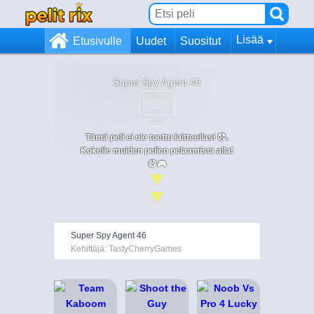
Lisää
Etusivulle
Uudet
Suositut
Super Spy Agent 46
Tämä peli ei ole tuettu laitteellasi 😞.
Kokeile muiden pelien pelaamista alla!
😄🎮
Super Spy Agent 46
Kehittäjä: TastyCherryGames