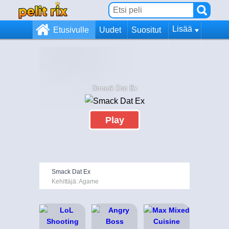
Lisää
Etusivulle
Uudet
Suositut
Smack Dat Ex
Play
Smack Dat Ex
Kehittäjä: Agame