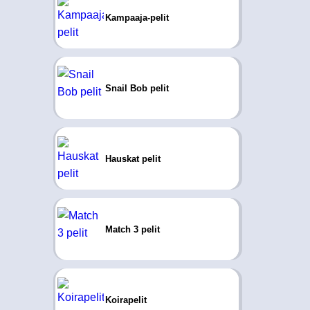
Kampaaja-pelit
Snail Bob pelit
Hauskat pelit
Match 3 pelit
Koirapelit