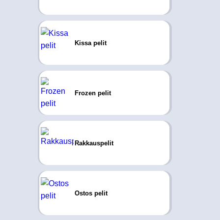
Kissa pelit
Frozen pelit
Rakkauspelit
Ostos pelit