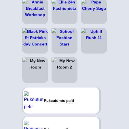
Pukeutumis pelit