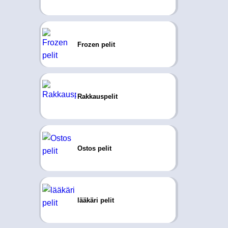
Frozen pelit
Rakkauspelit
Ostos pelit
lääkäri pelit