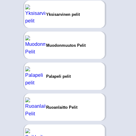
Yksisarvinen pelit
Muodonmuutos Pelit
Palapeli pelit
Ruoanlaitto Pelit