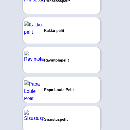
Prinsessapelit
Kakku pelit
Ravintolapelit
Papa Louie Pelit
Sisustuspelit