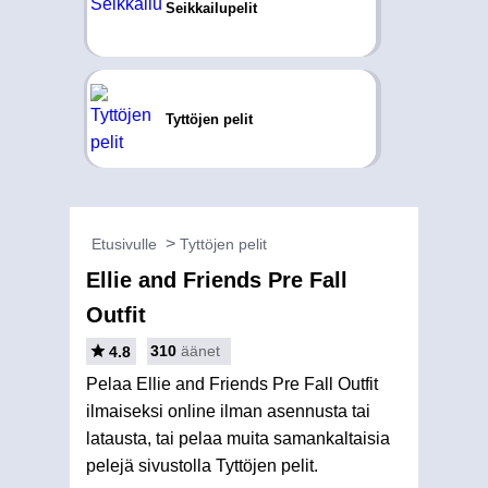
Seikkailupelit
Tyttöjen pelit
Etusivulle
Tyttöjen pelit
Ellie and Friends Pre Fall
Outfit
310
äänet
4.8
Pelaa Ellie and Friends Pre Fall Outfit
ilmaiseksi online ilman asennusta tai
latausta, tai pelaa muita samankaltaisia
pelejä sivustolla Tyttöjen pelit.