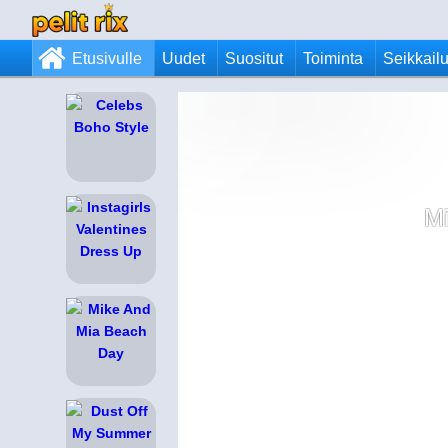
Etusivulle
Uudet
Suositut
Toiminta
Seikkail
Mi