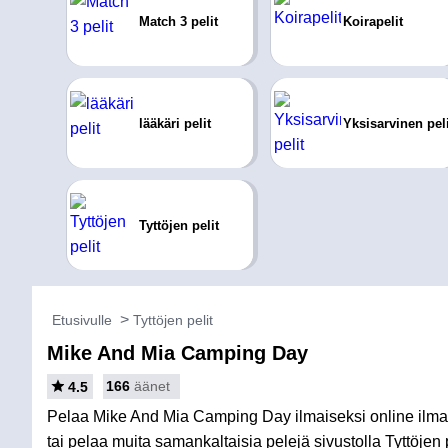
Match 3 pelit
Koirapelit
lääkäri pelit
Yksisarvinen peli
Tyttöjen pelit
Etusivulle
Tyttöjen pelit
Mike And Mia Camping Day
166
äänet
4.5
Pelaa Mike And Mia Camping Day ilmaiseksi online ilman
tai pelaa muita samankaltaisia pelejä sivustolla Tyttöjen p