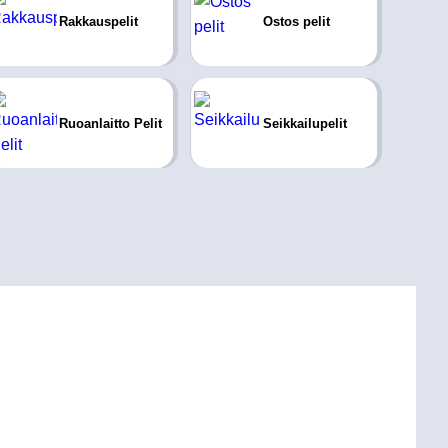
Rakkauspelit
Ostos pelit
Ruoanlaitto Pelit
Seikkailupelit