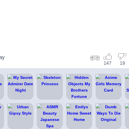
ay
147
19