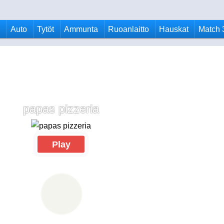
u
Auto
Tytöt
Ammunta
Ruoanlaitto
Hauskat
Match 
papas pizzeria
Play