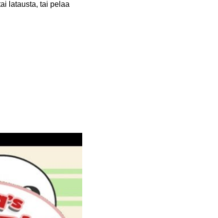
i latausta, tai pelaa