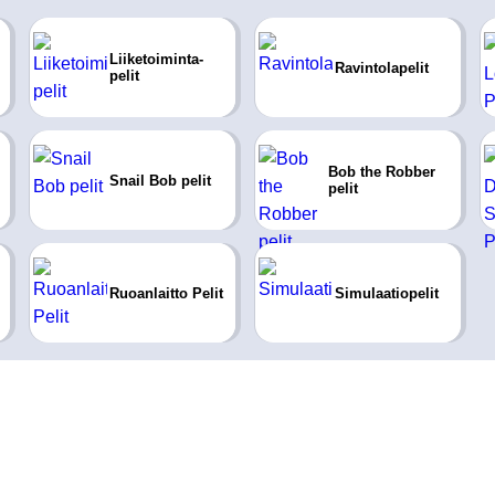
Liiketoiminta-
Ravintolapelit
pelit
Bob the Robber
Snail Bob pelit
pelit
Ruoanlaitto Pelit
Simulaatiopelit