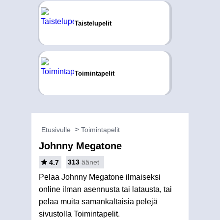
Taistelupelit
Toimintapelit
Etusivulle
Toimintapelit
Johnny Megatone
313
äänet
4.7
Pelaa Johnny Megatone ilmaiseksi
online ilman asennusta tai latausta, tai
pelaa muita samankaltaisia pelejä
sivustolla Toimintapelit.