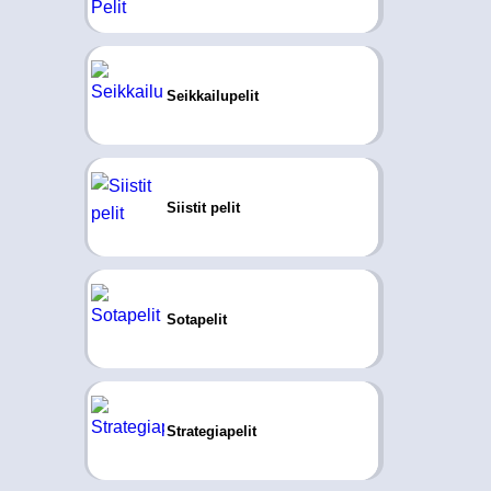
Seikkailupelit
Siistit pelit
Sotapelit
Strategiapelit