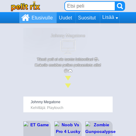
Lisää
Etusivulle
Uudet
Suositut
Johnny Megatone
Tämä peli ei ole tuettu laitteellasi 😞.
Kokeile muiden pelien pelaamista alla!
😄🎮
Johnny Megatone
Kehittäjä: Playtouch