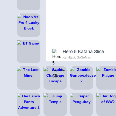
Hero 5 Katana Slice
Kehittäjä: GoGoMan