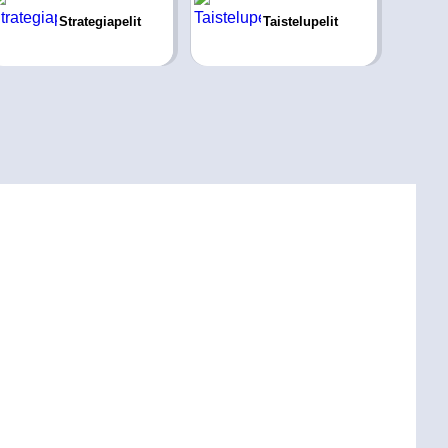
Strategiapelit
Taistelupelit