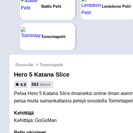
Battle Pelit
Lentokone Pelit
Toimintapelit
Etusivulle
Toimintapelit
Hero 5 Katana Slice
583
äänet
4.9
Pelaa Hero 5 Katana Slice ilmaiseksi online ilman asennus
pelaa muita samankaltaisia pelejä sivustolla Toimintapeli
Kehittäjä
Kehittäjä: GoGoMan
Pelin ohjaimet