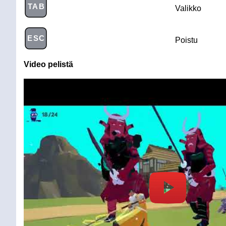
TAB
Valikko
ESC
Poistu
Video pelistä