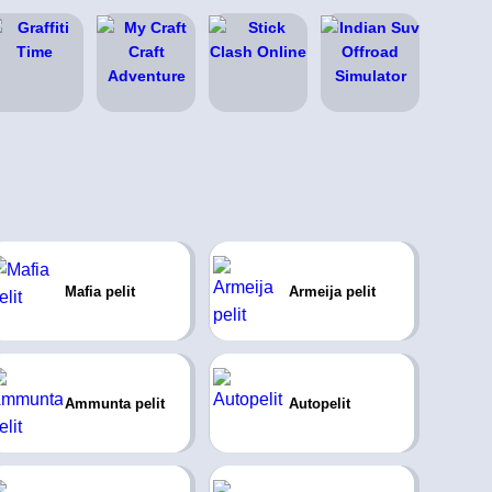
Mafia pelit
Armeija pelit
Ammunta pelit
Autopelit