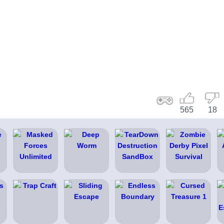
565
18