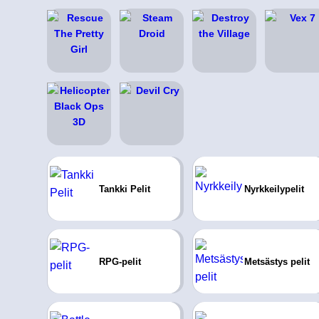
Tankki Pelit
Nyrkkeilypelit
RPG-pelit
Metsästys pelit