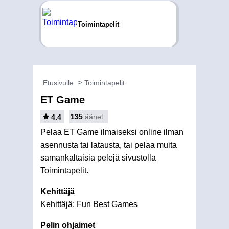
Toimintapelit
Etusivulle
Toimintapelit
ET Game
135
äänet
4.4
Pelaa ET Game ilmaiseksi online ilman
asennusta tai latausta, tai pelaa muita
samankaltaisia pelejä sivustolla
Toimintapelit.
Kehittäjä
Kehittäjä: Fun Best Games
Pelin ohjaimet